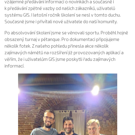
vzájemné předávání informací o novinkách a současně i
k předávání zpětné vazby od našich zákazníků, uživatelů
systému GIS. I letošní ročník školení se nesl v tomto duchu.
Současně jsme i přivítali nové uživatele do naší komunity.
Po absolvování školení jsme se věnovali sportu. Proběhl hojně
obsazený turnaj v pétanque. Pro dokumentaci připojujeme
několik fotek. Z našeho pohledu přinesla akce několik
zajímavých námětů na rozšíření již provozovaných aplikací a
věřím, že i uživatelům GIS jsme poskytli řadu zajímavých
informací.