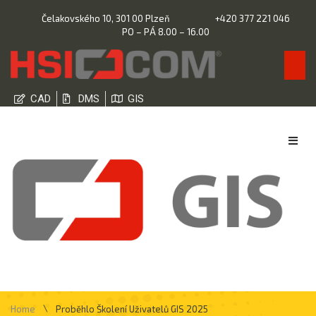
Čelakovského 10, 301 00 Plzeň
+420 377 221 046
PO – PÁ 8.00 – 16.00
CAD
DMS
GIS
\
Home
Proběhlo Školení Uživatelů GIS 2025