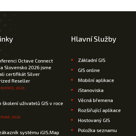
inky
Hlavní Služby
Základní GIS
nferenci Octave Connect
 a Slovensko 2026 jsme
GIS online
li certifikát Silver
Mobilní aplikace
ized Reseller
ERVENCE, 2026
iStanoviska
Věcná břemena
 školení uživatelů GIS v roce
Rozšiřující aplikace
ERVNA, 2026
Hostovaný GIS
Položka seznamu
zákazník systému iGIS.Map