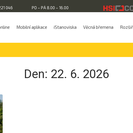
221 046
PO – PÁ 8.00 – 16.00
online
Mobilní aplikace
iStanoviska
Věcná břemena
Rozšiřu
Den:
22. 6. 2026