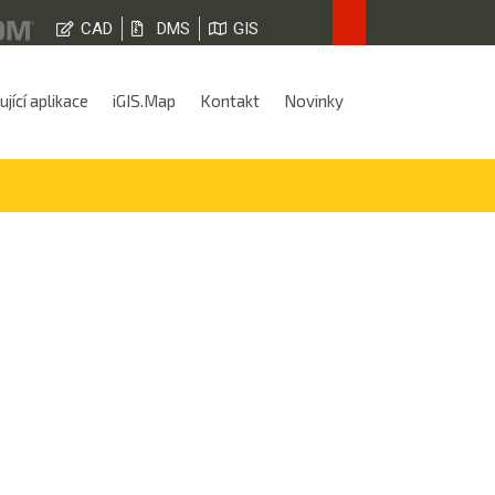
CAD
DMS
GIS
jící aplikace
iGIS.Map
Kontakt
Novinky