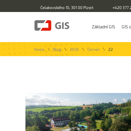
Čelakovského 10, 301 00 Plzeň
+420 377 
Základní GIS
GIS 
\
\
\
\
Home
Blog
2026
Červen
22