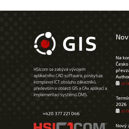
Nov
Na ko
Česko
HSIcom se zabývá vývojem
převza
aplikačního CAD software, poskytuje
Author
komplexní ICT obsluhu zákazníků,
22 Č
především v oblasti GIS a CAx aplikací a
implementaci systémů DMS.
Termín
2026
22 Č
+420 377 221 046
Nový 