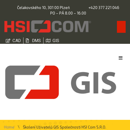
Čelakovského 10, 301 00 Plzeň
+420 377 221 046
PO – PÁ 8.00 – 16.00
CAD
DMS
GIS
\
Home
Školení Uživatelů GIS Společnosti HSI Com S.r.o.