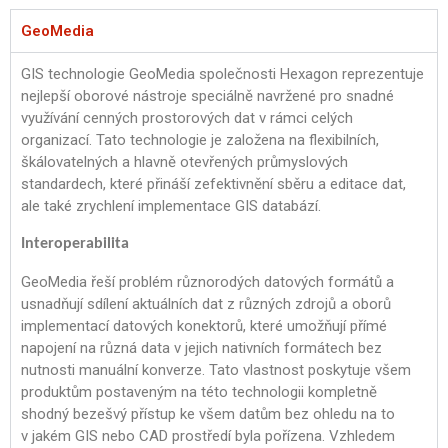
GeoMedia
GIS technologie GeoMedia společnosti Hexagon reprezentuje
nejlepší oborové nástroje speciálně navržené pro snadné
využívání cenných prostorových dat v rámci celých
organizací. Tato technologie je založena na flexibilních,
škálovatelných a hlavně otevřených průmyslových
standardech, které přináší zefektivnění sběru a editace dat,
ale také zrychlení implementace GIS databází.
Interoperabilita
GeoMedia řeší problém různorodých datových formátů a
usnadňují sdílení aktuálních dat z různých zdrojů a oborů
implementací datových konektorů, které umožňují přímé
napojení na různá data v jejich nativních formátech bez
nutnosti manuální konverze. Tato vlastnost poskytuje všem
produktům postaveným na této technologii kompletně
shodný bezešvý přístup ke všem datům bez ohledu na to
v jakém GIS nebo CAD prostředí byla pořízena. Vzhledem