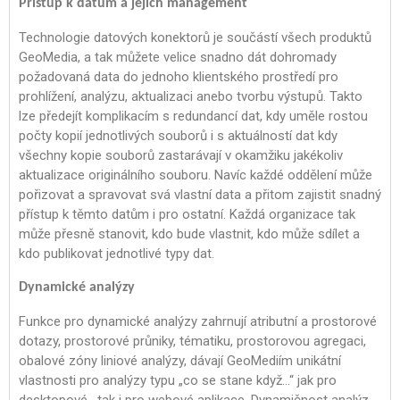
Přístup k datům a jejich management
Technologie datových konektorů je součástí všech produktů
GeoMedia, a tak můžete velice snadno dát dohromady
požadovaná data do jednoho klientského prostředí pro
prohlížení, analýzu, aktualizaci anebo tvorbu výstupů. Takto
lze předejít komplikacím s redundancí dat, kdy uměle rostou
počty kopií jednotlivých souborů i s aktuálností dat kdy
všechny kopie souborů zastarávají v okamžiku jakékoliv
aktualizace originálního souboru. Navíc každé oddělení může
pořizovat a spravovat svá vlastní data a přitom zajistit snadný
přístup k těmto datům i pro ostatní. Každá organizace tak
může přesně stanovit, kdo bude vlastnit, kdo může sdílet a
kdo publikovat jednotlivé typy dat.
Dynamické analýzy
Funkce pro dynamické analýzy zahrnují atributní a prostorové
dotazy, prostorové průniky, tématiku, prostorovou agregaci,
obalové zóny liniové analýzy, dávají GeoMediím unikátní
vlastnosti pro analýzy typu „co se stane když…“ jak pro