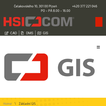
Čelakovského 10, 301 00 Plzeň
+420 377 221 046
PO – PÁ 8.00 – 16.00
CAD
DMS
GIS
\
Home
Základní GIS