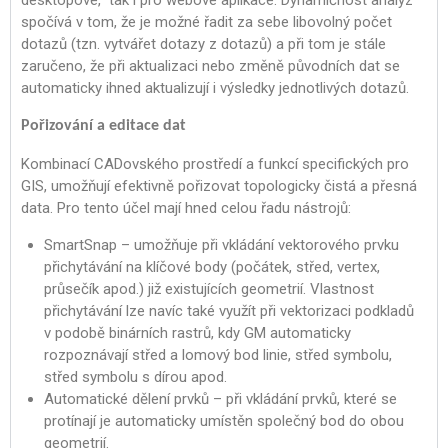
desktopové, tak i pro webové aplikace. Dynamičnost analýz
spočívá v tom, že je možné řadit za sebe libovolný počet
dotazů (tzn. vytvářet dotazy z dotazů) a při tom je stále
zaručeno, že při aktualizaci nebo změně původních dat se
automaticky ihned aktualizují i výsledky jednotlivých dotazů.
Pořizování a editace dat
Kombinací CADovského prostředí a funkcí specifických pro
GIS, umožňují efektivně pořizovat topologicky čistá a přesná
data. Pro tento účel mají hned celou řadu nástrojů:
SmartSnap – umožňuje při vkládání vektorového prvku
přichytávání na klíčové body (počátek, střed, vertex,
průsečík apod.) již existujících geometrií. Vlastnost
přichytávání lze navíc také využít při vektorizaci podkladů
v podobě binárních rastrů, kdy GM automaticky
rozpoznávají střed a lomový bod linie, střed symbolu,
střed symbolu s dírou apod.
Automatické dělení prvků – při vkládání prvků, které se
protínají je automaticky umístěn společný bod do obou
geometrií.