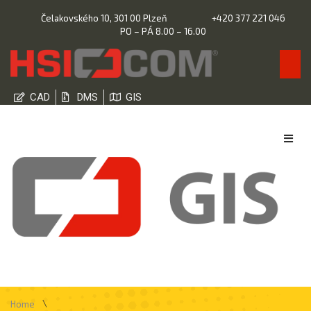
Čelakovského 10, 301 00 Plzeň
+420 377 221 046
PO – PÁ 8.00 – 16.00
CAD
DMS
GIS
\
Home