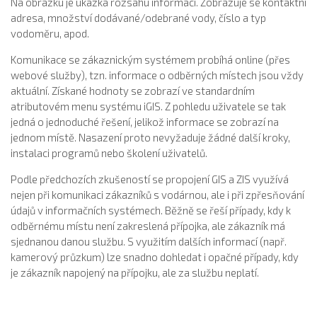
Na obrázku je ukázka rozsahu informací. Zobrazuje se kontaktní
adresa, množství dodávané/odebrané vody, číslo a typ
vodoměru, apod.
Komunikace se zákaznickým systémem probíhá online (přes
webové služby), tzn. informace o odběrných místech jsou vždy
aktuální. Získané hodnoty se zobrazí ve standardním
atributovém menu systému iGIS. Z pohledu uživatele se tak
jedná o jednoduché řešení, jelikož informace se zobrazí na
jednom místě. Nasazení proto nevyžaduje žádné další kroky,
instalaci programů nebo školení uživatelů.
Podle předchozích zkušeností se propojení GIS a ZIS využívá
nejen při komunikaci zákazníků s vodárnou, ale i při zpřesňování
údajů v informačních systémech. Běžně se řeší případy, kdy k
odběrnému místu není zakreslená přípojka, ale zákazník má
sjednanou danou službu. S využitím dalších informací (např.
kamerový průzkum) lze snadno dohledat i opačné případy, kdy
je zákazník napojený na přípojku, ale za službu neplatí.