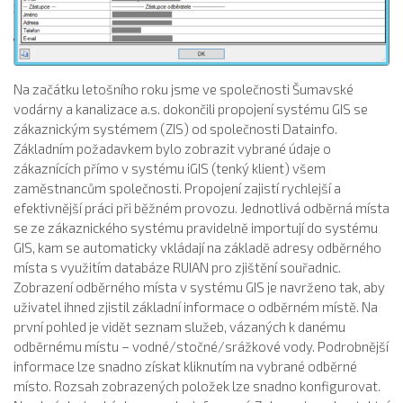
Na začátku letošního roku jsme ve společnosti Šumavské
vodárny a kanalizace a.s. dokončili propojení systému GIS se
zákaznickým systémem (ZIS) od společnosti Datainfo.
Základním požadavkem bylo zobrazit vybrané údaje o
zákaznících přímo v systému iGIS (tenký klient) všem
zaměstnancům společnosti. Propojení zajistí rychlejší a
efektivnější práci při běžném provozu. Jednotlivá odběrná místa
se ze zákaznického systému pravidelně importují do systému
GIS, kam se automaticky vkládají na základě adresy odběrného
místa s využitím databáze RUIAN pro zjištění souřadnic.
Zobrazení odběrného místa v systému GIS je navrženo tak, aby
uživatel ihned zjistil základní informace o odběrném místě. Na
první pohled je vidět seznam služeb, vázaných k danému
odběrnému místu – vodné/stočné/srážkové vody. Podrobnější
informace lze snadno získat kliknutím na vybrané odběrné
místo. Rozsah zobrazených položek lze snadno konfigurovat.