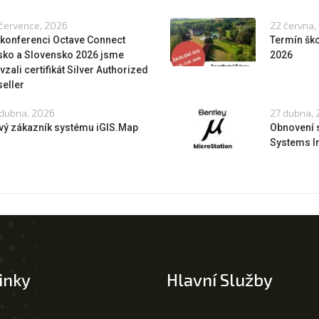
července, 2026
22 června,
 konferenci Octave Connect
Termín ško
sko a Slovensko 2026 jsme
2026
vzali certifikát Silver Authorized
eller
dubna, 2026
27 dubna,
vý zákazník systému iGIS.Map
Obnovení 
Systems In
inky
Hlavní Služby