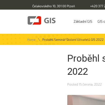
Čelakovského 10, 301 00 Plzeň
+420 377 
Základní GIS
GIS 
\
Home
Proběhl Seminář Školení Uživatelů GIS 2022
Proběhl 
2022
Posted
15 června, 2022