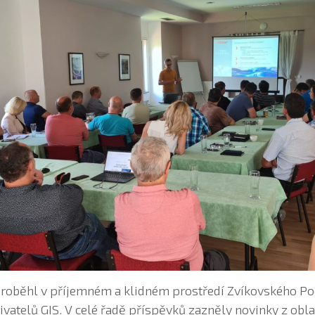
 proběhl v příjemném a klidném prostředí Zvíkovského Po
vatelů GIS. V celé řadě příspěvků zazněly novinky z obla