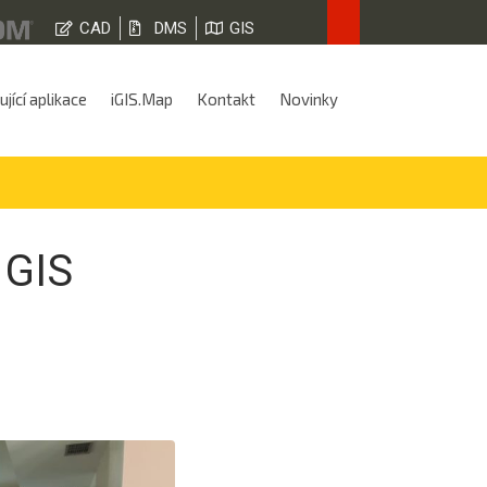
CAD
DMS
GIS
jící aplikace
iGIS.Map
Kontakt
Novinky
 GIS