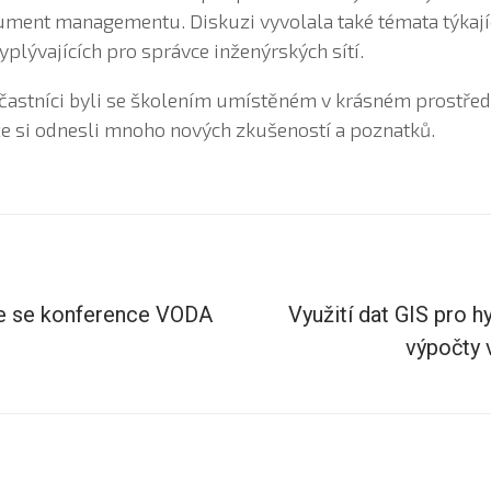
ment managementu. Diskuzi vyvolala také témata týkající
plývajících pro správce inženýrských sítí.
účastníci byli se školením umístěném v krásném prostřed
 že si odnesli mnoho nových zkušeností a poznatků.
me se konference VODA
Využití dat GIS pro 
výpočty 