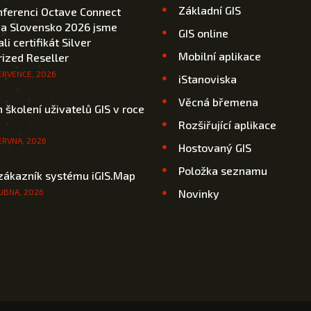
Základní GIS
nferenci Octave Connect
 a Slovensko 2026 jsme
GIS online
li certifikát Silver
Mobilní aplikace
ized Reseller
ERVENCE, 2026
iStanoviska
Věcná břemena
 školení uživatelů GIS v roce
Rozšiřující aplikace
ERVNA, 2026
Hostovaný GIS
Položka seznamu
zákazník systému iGIS.Map
UBNA, 2026
Novinky