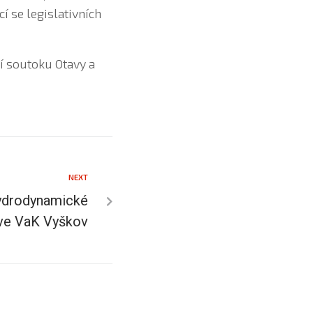
 se legislativních
í soutoku Otavy a
NEXT
hydrodynamické
ve VaK Vyškov