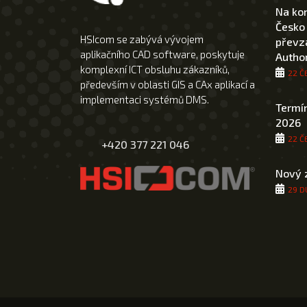
Na ko
Česko
HSIcom se zabývá vývojem
převza
aplikačního CAD software, poskytuje
Author
komplexní ICT obsluhu zákazníků,
22 Č
především v oblasti GIS a CAx aplikací a
implementaci systémů DMS.
Termín
2026
22 Č
+420 377 221 046
Nový 
29 D