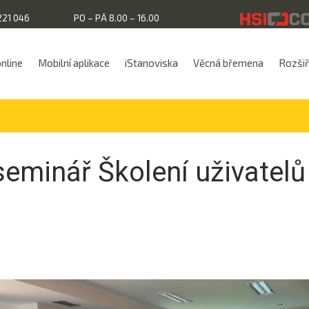
221 046
PO – PÁ 8.00 – 16.00
online
Mobilní aplikace
iStanoviska
Věcná břemena
Rozšiřu
seminář Školení uživatelů