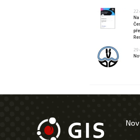
22 
Na
Če
pře
Res
29 
No
Nov