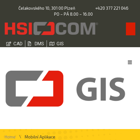
Čelakovského 10, 301 00 Plzeň
+420 377 221 046
PO – PÁ 8.00 – 16.00
CAD
DMS
GIS
\
Home
Mobilní Aplikace