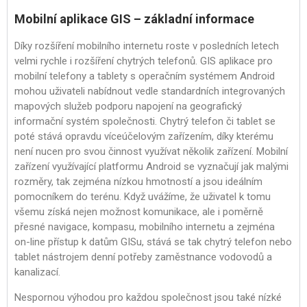
Mobilní aplikace GIS – základní informace
Díky rozšíření mobilního internetu roste v posledních letech
velmi rychle i rozšíření chytrých telefonů. GIS aplikace pro
mobilní telefony a tablety s operačním systémem Android
mohou uživateli nabídnout vedle standardních integrovaných
mapových služeb podporu napojení na geografický
informační systém společnosti. Chytrý telefon či tablet se
poté stává opravdu víceúčelovým zařízením, díky kterému
není nucen pro svou činnost využívat několik zařízení. Mobilní
zařízení využívající platformu Android se vyznačují jak malými
rozměry, tak zejména nízkou hmotností a jsou ideálním
pomocníkem do terénu. Když uvážíme, že uživatel k tomu
všemu získá nejen možnost komunikace, ale i poměrně
přesné navigace, kompasu, mobilního internetu a zejména
on-line přístup k datům GISu, stává se tak chytrý telefon nebo
tablet nástrojem denní potřeby zaměstnance vodovodů a
kanalizací.
Nespornou výhodou pro každou společnost jsou také nízké