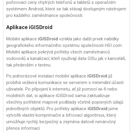
pořizovací ceny chytrých telefonů a tabletů s operačním
systémem Android, které se tak stávají dostupným nástrojem
pro každého zaměstnance společnosti.
Aplikace iGISDroid
Mobilní aplikace
iGISDroid
vznikla jako další prvek nabídky
geografického informačního systému společnosti HSI com.
Mobilní aplikace pokrývá potřeby všech zaměstnanců
vodovodů a kanalizací, kteří využívají data GISu jak v kanceláři,
tak především v terénu.
Po jednorázové instalaci mobilní aplikace
iGISDroid
již
probíhá veškerá komunikace se serverem s minimální účastí
uživatele. Po připojení k internetu, ať již pomocí wi-fi nebo
mobilních dat, si aplikace iGISDroid sama zaktualizuje
všechny potřebné mapové podklady včetně popisných údajů
jednotlivých objektů. Pro potřeby aplikace
iGISDroid
jsme
vytvořili vlastní komprimační a šifrovací algoritmus, který
umožňuje rychlý, bezpečný a zejména datově nenáročný
přenos informací.