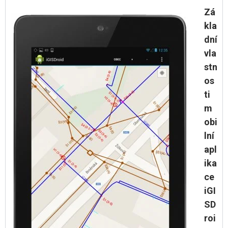
Zá
kla
dní
vla
stn
os
ti
m
obi
lní
apl
ika
ce
iGI
SD
roi