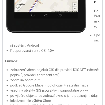
d
Po
žad
avk
y:
Ope
rač
ní systém: Android
Podporovaná verze OS: 4.0+
Funkce:
zobrazení všech objektů GIS dle pravidel iGIS.NET (včetně
popisků, pravidel zobrazení atd.)
zoom in/zoom out
podklad Google Maps – polohopis + satelitní mapa
všechny objekty GIS jsou aktivní samostatné prvky
po výběru objektu se zobrazí okno s jeho popisnými údaji
lokalizace dle výběru Obce