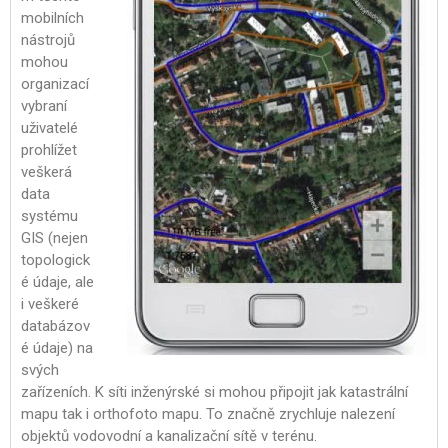
mobilních
nástrojů
mohou
organizací
vybraní
uživatelé
prohlížet
veškerá
data
systému
GIS (nejen
topologick
é údaje, ale
i veškeré
databázov
é údaje) na
svých
zařízeních. K síti inženýrské si mohou připojit jak katastrální
mapu tak i orthofoto mapu. To značně zrychluje nalezení
objektů vodovodní a kanalizační sítě v terénu.