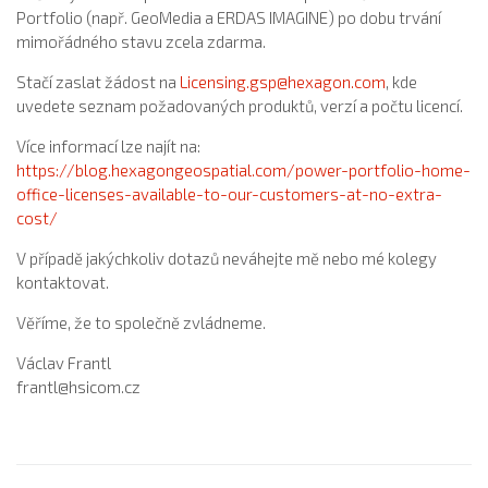
Portfolio (např. GeoMedia a ERDAS IMAGINE) po dobu trvání
mimořádného stavu zcela zdarma.
Stačí zaslat žádost na
Licensing.gsp@hexagon.com
, kde
uvedete seznam požadovaných produktů, verzí a počtu licencí.
Více informací lze najít na:
https://blog.hexagongeospatial.com/power-portfolio-home-
office-licenses-available-to-our-customers-at-no-extra-
cost/
V případě jakýchkoliv dotazů neváhejte mě nebo mé kolegy
kontaktovat.
Věříme, že to společně zvládneme.
Václav Frantl
frantl@hsicom.cz