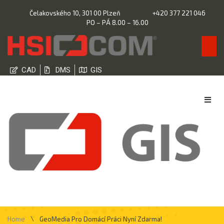
Čelakovského 10, 301 00 Plzeň
+420 377 221 046
PO – PÁ 8.00 – 16.00
CAD
DMS
GIS
\
Home
GeoMedia Pro Domácí Práci Nyní Zdarma!