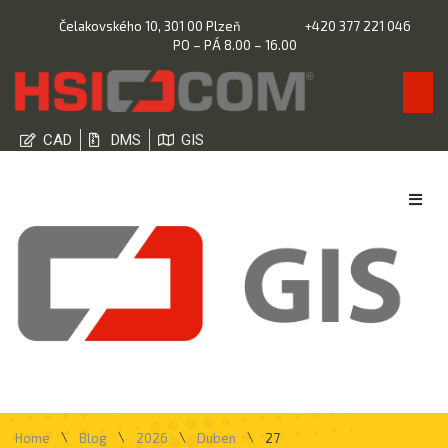
Čelakovského 10, 301 00 Plzeň
+420 377 221 046
PO – PÁ 8.00 – 16.00
CAD
DMS
GIS
\
\
\
\
Home
Blog
2026
Duben
27