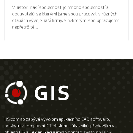
V historii naší společnosti je mnoho společností a
dodavatelů, se kterými jsme spolupracovali v různých
etapách vývoje naší firmy. S některými spolupracujeme
nepřetržitě,...
HSIcom se zabývá vývojem aplikačního CAD software,
poskytuje komplexní ICT obsluhu zákazníků, především v
oblasti GIS a CAx aplikací a implementaci systémů DMS.