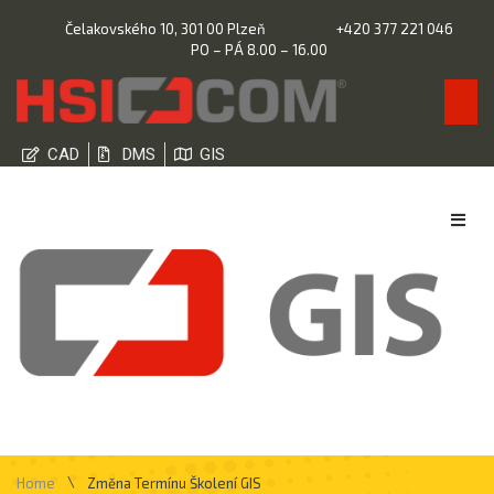
Čelakovského 10, 301 00 Plzeň
+420 377 221 046
PO – PÁ 8.00 – 16.00
CAD
DMS
GIS
\
Home
Změna Termínu Školení GIS