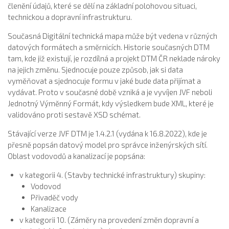
členění údajů, které se dělí na základní polohovou situaci,
technickou a dopravní infrastrukturu.
Současná Digitální technická mapa může být vedena v různých
datových formátech a směrnicích. Historie současných DTM
tam, kde již existují, je rozdílná a projekt DTM ČR neklade nároky
na jejich změnu. Sjednocuje pouze způsob, jak si data
vyměňovat a sjednocuje formu v jaké bude data přijímat a
vydávat. Proto v současné době vzniká a je vyvíjen JVF neboli
Jednotný Výměnný Formát, kdy výsledkem bude XML, které je
validováno proti sestavě XSD schémat.
Stávající verze JVF DTM je 1.4.2.1 (vydána k 16.8.2022), kde je
přesně popsán datový model pro správce inženýrských sítí.
Oblast vodovodů a kanalizací je popsána:
v kategorii 4. (Stavby technické infrastruktury) skupiny:
Vodovod
Přivaděč vody
Kanalizace
v kategorii 10. (Záměry na provedení změn dopravní a