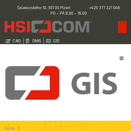
Čelakovského 10, 301 00 Plzeň
+420 377 221 046
PO – PÁ 8.00 – 16.00
CAD
DMS
GIS
\
Home