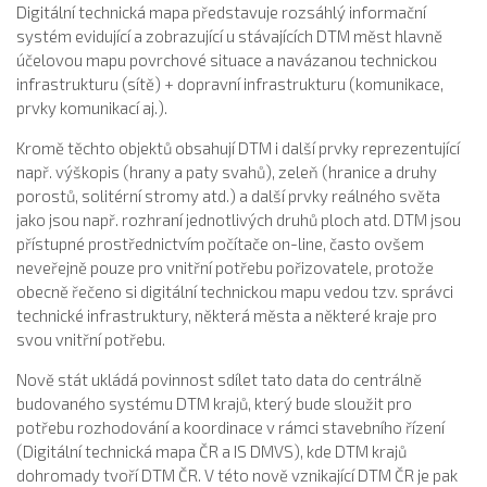
Digitální technická mapa představuje rozsáhlý informační
systém evidující a zobrazující u stávajících DTM měst hlavně
účelovou mapu povrchové situace a navázanou technickou
infrastrukturu (sítě) + dopravní infrastrukturu (komunikace,
prvky komunikací aj.).
Kromě těchto objektů obsahují DTM i další prvky reprezentující
např. výškopis (hrany a paty svahů), zeleň (hranice a druhy
porostů, solitérní stromy atd.) a další prvky reálného světa
jako jsou např. rozhraní jednotlivých druhů ploch atd. DTM jsou
přístupné prostřednictvím počítače on-line, často ovšem
neveřejně pouze pro vnitřní potřebu pořizovatele, protože
obecně řečeno si digitální technickou mapu vedou tzv. správci
technické infrastruktury, některá města a některé kraje pro
svou vnitřní potřebu.
Nově stát ukládá povinnost sdílet tato data do centrálně
budovaného systému DTM krajů, který bude sloužit pro
potřebu rozhodování a koordinace v rámci stavebního řízení
(Digitální technická mapa ČR a IS DMVS), kde DTM krajů
dohromady tvoří DTM ČR. V této nově vznikající ‍DTM ČR je pak