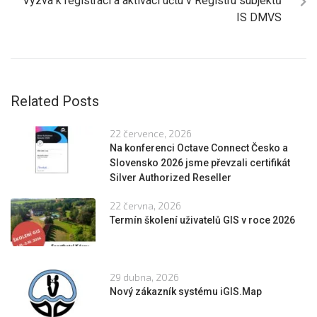
Výzva k registraci a aktivaci účtu v Registru subjektů
IS DMVS
Related Posts
22 července, 2026
Na konferenci Octave Connect Česko a
Slovensko 2026 jsme převzali certifikát
Silver Authorized Reseller
22 června, 2026
Termín školení uživatelů GIS v roce 2026
29 dubna, 2026
Nový zákazník systému iGIS.Map