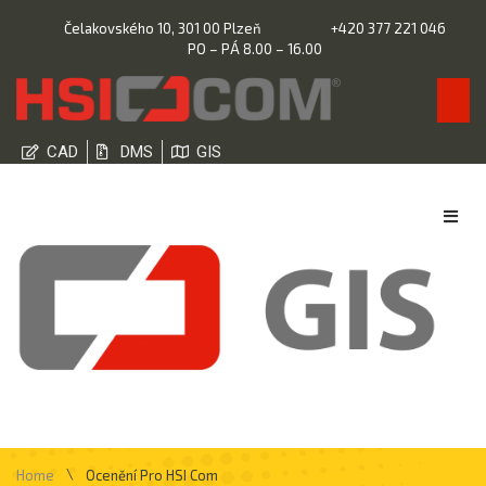
Čelakovského 10, 301 00 Plzeň
+420 377 221 046
PO – PÁ 8.00 – 16.00
CAD
DMS
GIS
\
Home
Ocenění Pro HSI Com