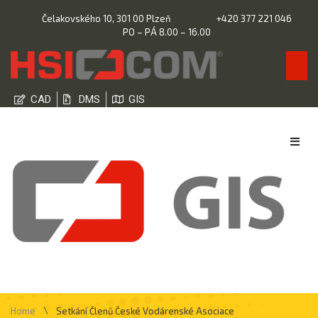
Čelakovského 10, 301 00 Plzeň
+420 377 221 046
PO – PÁ 8.00 – 16.00
CAD
DMS
GIS
\
Home
Setkání Členů České Vodárenské Asociace