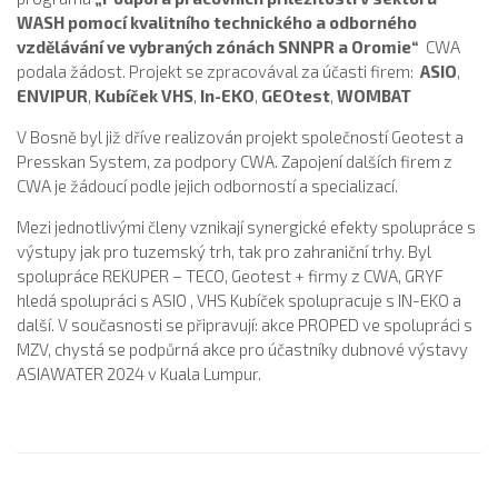
WASH pomocí kvalitního technického a odborného
vzdělávání ve vybraných zónách SNNPR a Oromie“
CWA
podala žádost. Projekt se zpracovával za účasti firem:
ASIO
,
ENVIPUR
,
Kubíček VHS
,
In-EKO
,
GEOtest
,
WOMBAT
V Bosně byl již dříve realizován projekt společností Geotest a
Presskan System, za podpory CWA. Zapojení dalších firem z
CWA je žádoucí podle jejich odborností a specializací.
Mezi jednotlivými členy vznikají synergické efekty spolupráce s
výstupy jak pro tuzemský trh, tak pro zahraniční trhy. Byl
spolupráce REKUPER – TECO, Geotest + firmy z CWA, GRYF
hledá spolupráci s ASIO , VHS Kubíček spolupracuje s IN-EKO a
další. V současnosti se připravují: akce PROPED ve spolupráci s
MZV, chystá se podpůrná akce pro účastníky dubnové výstavy
ASIAWATER 2024 v Kuala Lumpur.