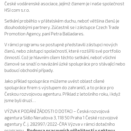
České vodárenské asociace, jejímž členem je i naše společnost
HSI com s.r.o.
Setkání proběhlo v přátelském duchu, neboť většina členů je
dlouhodobými partnery. Zúčastnil se i zástupce Czech Trade
Promotion Agency, paní Petra Balladares.
V rámci programu se postupně představili zástupci nových
členů, nebo zástupci společností, které rozšířili své portfolio
činností. Což je hlavním cílem těchto setkání, neboť všichni
členové se snaží o navázání úzké spolupráce pro stávající nebo
budoucí obchodní případy.
Jako příklad spolupráce můžeme uvést oblast cílené
spolupráce firem s výstupem do zahraničí, a to práce pro
Českou rozvojovou agenturu. Příklad z letošního roku, i když
jsme byli druzí…
VÝZVA K PODÁNÍ ŽÁDOSTI O DOTACI – Česká rozvojová
agentura Sídlo Nerudova 3, 118 50 Praha 1 České rozvojové
agentury Č. j. 282997/2022-ČRA Výzva v rámci dotačního
programu
„Podpora pracovních příležitostí v sektoru