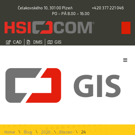
Čelakovského 10, 301 00 Plzeň
+420 377 221 046
PO – PÁ 8.00 – 16.00
CAD
DMS
GIS
\
\
\
\
Home
Blog
2026
Březen
24