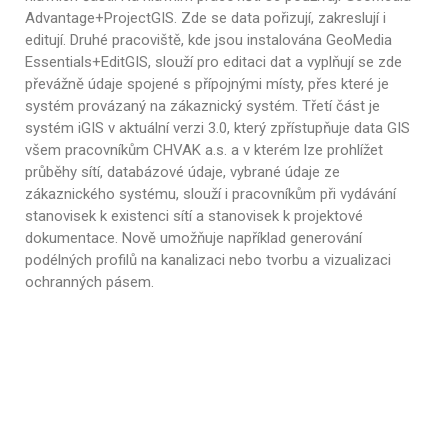
Advantage+ProjectGIS. Zde se data pořizují, zakreslují i
editují. Druhé pracoviště, kde jsou instalována GeoMedia
Essentials+EditGIS, slouží pro editaci dat a vyplňují se zde
převážně údaje spojené s přípojnými místy, přes které je
systém provázaný na zákaznický systém. Třetí část je
systém iGIS v aktuální verzi 3.0, který zpřístupňuje data GIS
všem pracovníkům CHVAK a.s. a v kterém lze prohlížet
průběhy sítí, databázové údaje, vybrané údaje ze
zákaznického systému, slouží i pracovníkům při vydávání
stanovisek k existenci sítí a stanovisek k projektové
dokumentace. Nově umožňuje například generování
podélných profilů na kanalizaci nebo tvorbu a vizualizaci
ochranných pásem.