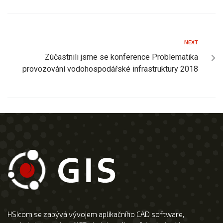
NEXT
Zúčastnili jsme se konference Problematika
provozování vodohospodářské infrastruktury 2018
HSIcom se zabývá vývojem aplikačního CAD software,