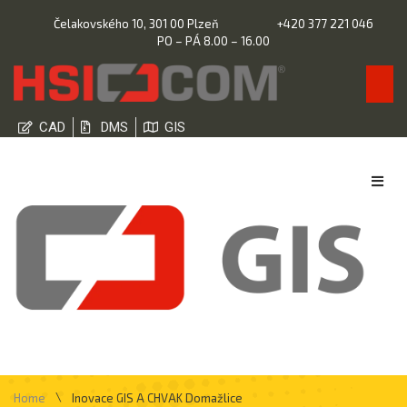
Čelakovského 10, 301 00 Plzeň
+420 377 221 046
PO – PÁ 8.00 – 16.00
CAD
DMS
GIS
\
Home
Inovace GIS A CHVAK Domažlice