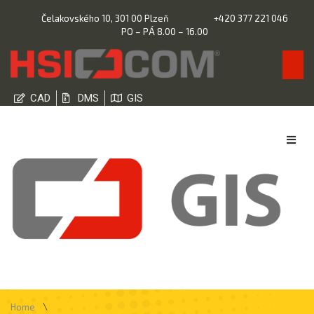
Čelakovského 10, 301 00 Plzeň
+420 377 221 046
PO – PÁ 8.00 – 16.00
CAD
DMS
GIS
\
Home