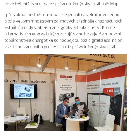
nové řešení GIS pro malé správce inženýrských sítí iGIS.Map.
I přes aktuální složitou situaci se jednalo o velmi povedenou
akci s velkým množstvím zajímavých přednášek naznačujících
aktuální trendy v oblasti energetiky a teplárenství. Kromě
alternativních energetických zdrojů se potvrzuje, že moderní
teplárenství a energetika se neobejdou bez digitalizace nejen
vlastního výrobního procesu, ale i správy inženýrských sítí.