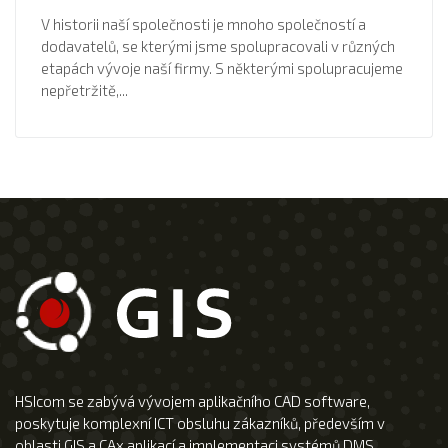
V historii naší společnosti je mnoho společností a
dodavatelů, se kterými jsme spolupracovali v různých
etapách vývoje naší firmy. S některými spolupracujeme
nepřetržitě,...
HSIcom se zabývá vývojem aplikačního CAD software,
poskytuje komplexní ICT obsluhu zákazníků, především v
oblasti GIS a CAx aplikací a implementaci systémů DMS.