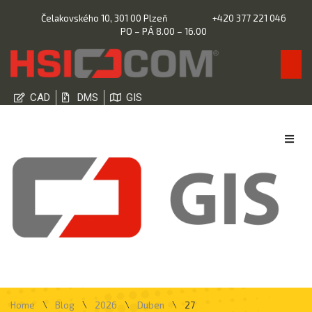
Čelakovského 10, 301 00 Plzeň
+420 377 221 046
PO – PÁ 8.00 – 16.00
CAD
DMS
GIS
\
\
\
\
Home
Blog
2026
Duben
27