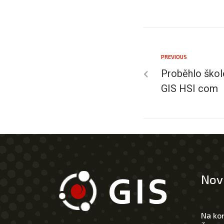
PREVIOUS
Proběhlo škol
GIS HSI com
Nov
Na ko