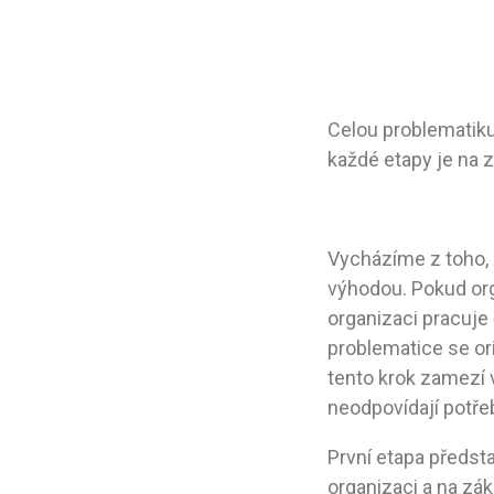
Celou problematiku
každé etapy je na z
Vycházíme z toho, 
výhodou. Pokud org
organizaci pracuje č
problematice se ori
tento krok zamezí 
neodpovídají potř
První etapa předst
organizaci a na zák