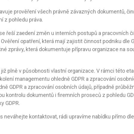
avuje prověření všech právně závazných dokumentů, činn
í z pohledu práva.
 se řeší zaedení změn u interních postupů a pracovních čin
Ověření opatření, která mají zajistit činnost podniku dle
né zprávy, která dokumentuje přípravu organizace na so
již plně v působnosti vlastní organizace. V rámci této e
 školení managementu ohledně GDPR a zpracování osobníc
ně GDPR a zpracování osobních údajů, případně průběž
ou kontrolu dokumentů i firemních proseců z pohledu GD
ky GDPR.
s neváhejte kontaktovat, rádi upravíme nabídku přímo dl