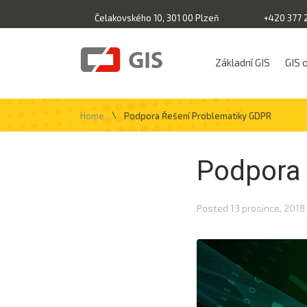
Čelakovského 10, 301 00 Plzeň
+420 377 
Základní GIS
GIS 
\
Home
Podpora Řešení Problematiky GDPR
Podpora 
Posted
13 prosince, 2018