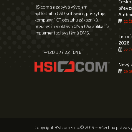
Česko
HSIcom se zabývá vývojem
převza
aplikačního CAD software, poskytuje
Author
komplexní ICT obsluhu zákazníků,
22 Č
především v oblasti GIS a CAx aplikací a
implementaci systémů DMS.
Termín
2026
22 Č
+420 377 221 046
Nový 
29 D
Copyright HSI com s.r.o.© 2019 – Všechna práva v