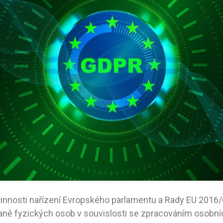
innosti nařízení Evropského parlamentu a Rady EU 2016/
ně fyzických osob v souvislosti se zpracováním osobníc