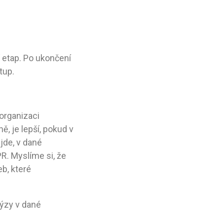
 etap. Po ukončení
tup.
 organizaci
, je lepší, pokud v
 jde, v dané
PR. Myslíme si, že
b, které
lýzy v dané