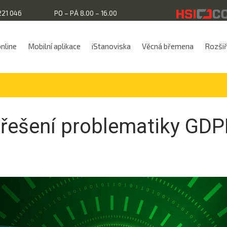
221 046
PO – PÁ 8.00 – 16.00
online
Mobilní aplikace
iStanoviska
Věcná břemena
Rozšiřu
řešení problematiky GD