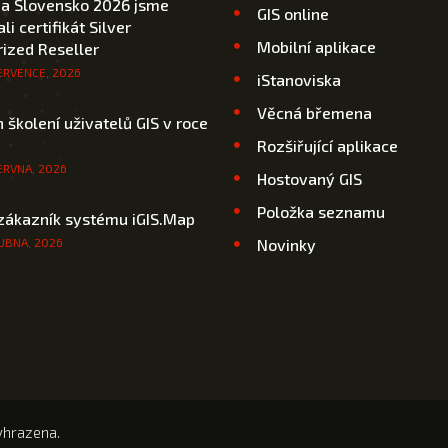
 a Slovensko 2026 jsme
GIS online
li certifikát Silver
Mobilní aplikace
ized Reseller
ERVENCE, 2026
iStanoviska
Věcná břemena
 školení uživatelů GIS v roce
Rozšiřující aplikace
ERVNA, 2026
Hostovaný GIS
Položka seznamu
zákazník systému iGIS.Map
UBNA, 2026
Novinky
yhrazena.