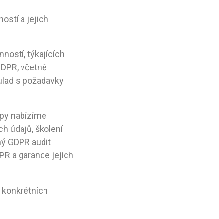
ostí a jejich
ností, týkajících
 GDPR, včetně
ulad s požadavky
tapy nabízíme
h údajů, školení
ný GDPR audit
PR a garance jejich
e konkrétních