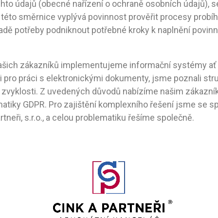
to údajů (obecné nařízení o ochraně osobních údajů), se
této směrnice vyplývá povinnost prověřit procesy probíha
padě potřeby podniknout potřebné kroky k naplnění povinno
 našich zákazníků implementujeme informační systémy ať 
i pro práci s elektronickými dokumenty, jsme poznali stru
a zvyklosti. Z uvedených důvodů nabízíme našim zákazn
atiky GDPR. Pro zajištění komplexního řešení jsme se spo
rtneři, s.r.o., a celou problematiku řešíme společně.