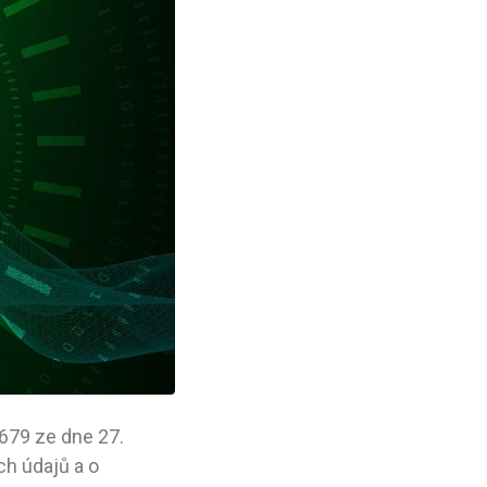
679 ze dne 27.
h údajů a o