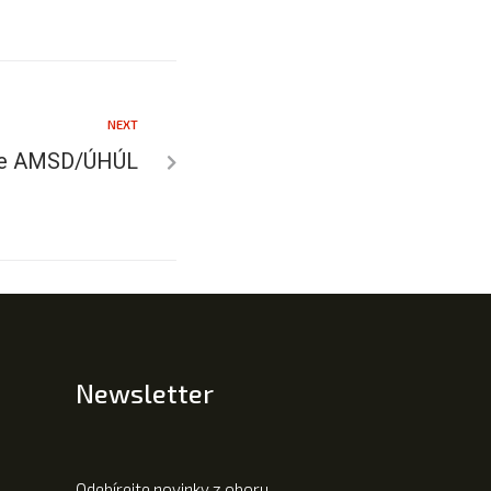
NEXT
ace AMSD/ÚHÚL
Newsletter
Odebírejte novinky z oboru