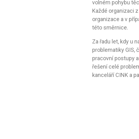
volném pohybu těch
Každé organizaci z 
organizace a v pří
této směrnice.
Za řadu let, kdy u
problematiky GIS, č
pracovní postupy 
řešení celé problem
kanceláří CINK a pa