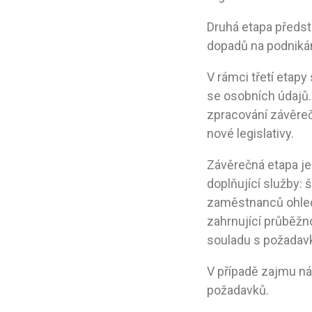
Druhá etapa předst
dopadů na podnikán
V rámci třetí etapy
se osobních údajů. 
zpracování závěreč
nové legislativy.
Závěrečná etapa je 
doplňující služby:
zaměstnanců ohled
zahrnující průběžn
souladu s požadav
V případě zajmu ná
požadavků.