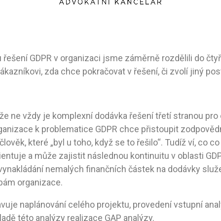
 řešení GDPR v organizaci jsme záměrně rozdělili do čtyř
ákazníkovi, zda chce pokračovat v řešení, či zvolí jiný pos
že ne vždy je komplexní dodávka řešení třetí stranou pro
anizace k problematice GDPR chce přistoupit zodpovědně
lověk, které „byl u toho, když se to řešilo“. Tudíž ví, co co
entuje a může zajistit následnou kontinuitu v oblasti GD
vynakládání nemalých finančních částek na dodávky služe
ebám organizace.
avuje naplánování celého projektu, provedení vstupní ana
ladě této analýzy realizace GAP analýzy.