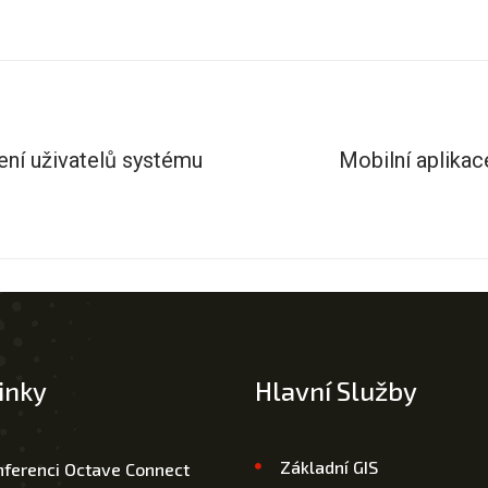
ení uživatelů systému
Mobilní aplik
inky
Hlavní Služby
Základní GIS
nferenci Octave Connect