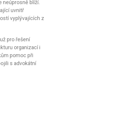
 neúprosně blíží.
jící uvnitř
stí vyplývajících z
už pro řešení
kturu organizací i
íkům pomoc při
jili s advokátní