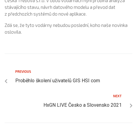
Česká Třebová s.r.o. V obou vodárnách nyní probíhá analýza
stávajícího stavu, návrh datového modelu a převod dat
z předchozích systémů do nové aplikace.
Zdá se, že tyto vodárny nebudou poslední, koho naše novinka
oslovila.
PREVIOUS
Proběhlo školení uživatelů GIS HSI com
NEXT
HxGN LIVE Česko a Slovensko 2021