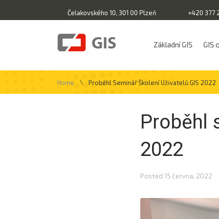
Čelakovského 10, 301 00 Plzeň
+420 377 
Základní GIS
GIS 
\
Home
Proběhl Seminář Školení Uživatelů GIS 2022
Proběhl 
2022
Posted
15 června, 2022