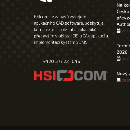
Na ko
Česko
HSIcom se zabývá vývojem
převza
aplikačního CAD software, poskytuje
Author
komplexní ICT obsluhu zákazníků,
22 Č
především v oblasti GIS a CAx aplikací a
implementaci systémů DMS.
Termín
2026
22 Č
+420 377 221 046
Nový 
29 D