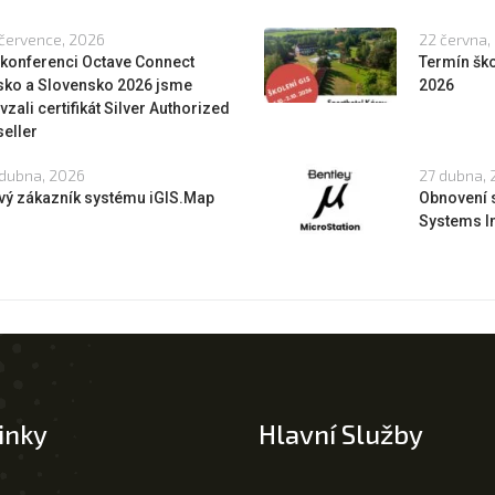
července, 2026
22 června,
 konferenci Octave Connect
Termín ško
sko a Slovensko 2026 jsme
2026
vzali certifikát Silver Authorized
eller
dubna, 2026
27 dubna,
vý zákazník systému iGIS.Map
Obnovení 
Systems In
inky
Hlavní Služby