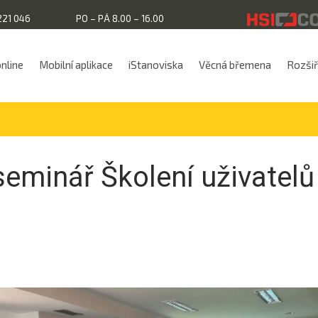
221 046
PO – PÁ 8.00 – 16.00
online
Mobilní aplikace
iStanoviska
Věcná břemena
Rozšiřu
seminář Školení uživatelů