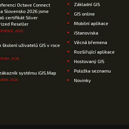
Základní GIS
nferenci Octave Connect
 a Slovensko 2026 jsme
GIS online
li certifikát Silver
Mobilní aplikace
ized Reseller
ERVENCE, 2026
iStanoviska
Věcná břemena
 školení uživatelů GIS v roce
Rozšiřující aplikace
ERVNA, 2026
Hostovaný GIS
Položka seznamu
zákazník systému iGIS.Map
UBNA, 2026
Novinky