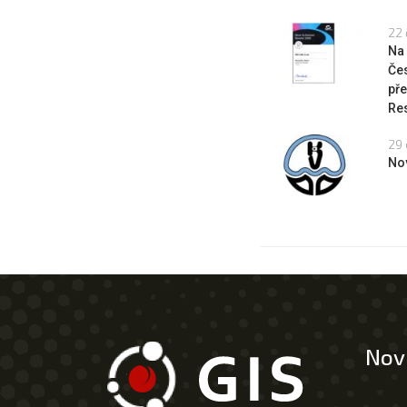
22 
Na
Če
pře
Res
29 
No
Nov