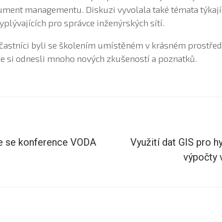
ment managementu. Diskuzi vyvolala také témata týkající
plývajících pro správce inženýrských sítí.
účastníci byli se školením umístěném v krásném prostřed
 že si odnesli mnoho nových zkušeností a poznatků.
me se konference VODA
Využití dat GIS pro 
výpočty 