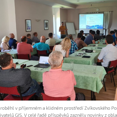
 proběhl v příjemném a klidném prostředí Zvíkovského Po
vatelů GIS. V celé řadě příspěvků zazněly novinky z obla