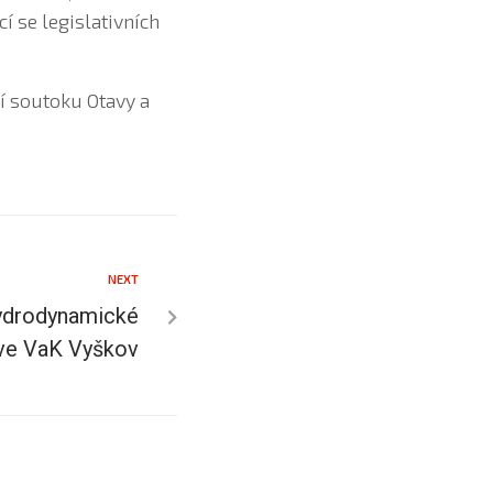
 se legislativních
í soutoku Otavy a
NEXT
hydrodynamické
ve VaK Vyškov