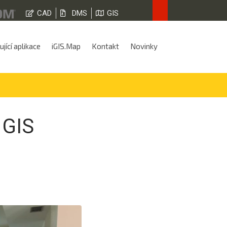
CAD
DMS
GIS
jící aplikace
iGIS.Map
Kontakt
Novinky
 GIS