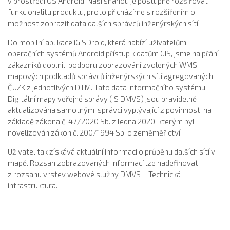
v prostředí OS Android. Naší snahou je postupně rozšiřovat
funkcionalitu produktu, proto přicházíme s rozšířením o
možnost zobrazit data dalších správců inženýrských sítí.
Do mobilní aplikace iGISDroid, která nabízí uživatelům
operačních systémů Android přístup k datům GIS, jsme na přání
zákazníků doplnili podporu zobrazování zvolených WMS
mapových podkladů správců inženýrských sítí agregovaných
ČUZK z jednotlivých DTM. Tato data Informačního systému
Digitální mapy veřejné správy (IS DMVS) jsou pravidelně
aktualizována samotnými správci vyplývající z povinnosti na
základě zákona č. 47/2020 Sb. z ledna 2020, kterým byl
novelizován zákon č. 200/1994 Sb. o zeměměřictví.
Uživatel tak získává aktuální informaci o průběhu dalších sítí v
mapě. Rozsah zobrazovaných informací lze nadefinovat
z rozsahu vrstev webové služby DMVS – Technická
infrastruktura.