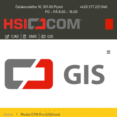
Čelakovského 10, 301 00 Plzeň
+420 377 221 046
PO – PÁ 8.00 – 16.00
CAD
DMS
GIS
\
Home
Modul DTM Pro IGISDroid