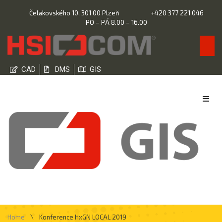
Čelakovského 10, 301 00 Plzeň
+420 377 221 046
PO – PÁ 8.00 – 16.00
CAD
DMS
GIS
\
Home
Konference HxGN LOCAL 2019